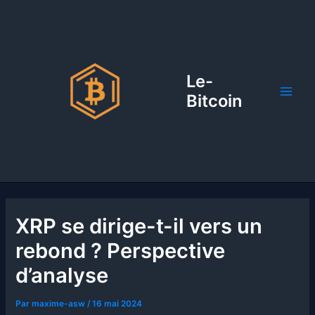
Aller
au
contenu
Le-
Bitcoin
XRP se dirige-t-il vers un
rebond ? Perspective
d’analyse
Par
maxime-asw
/
16 mai 2024