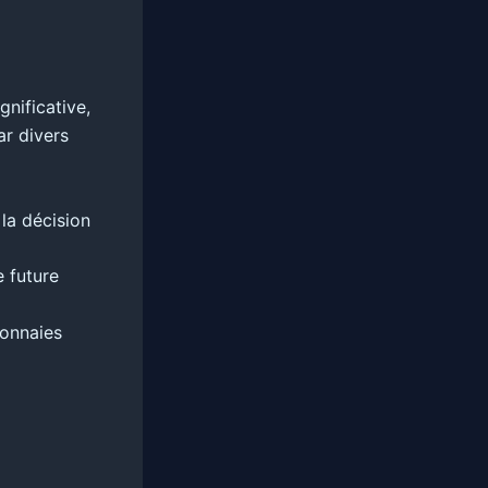
nificative,
ar divers
la décision
 future
monnaies