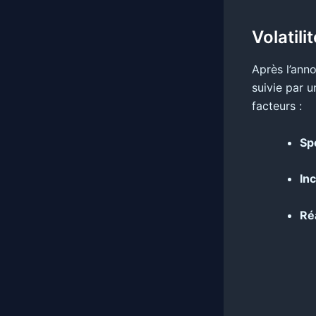
Volatili
Après l’anno
suivie par 
facteurs :
Sp
In
Ré