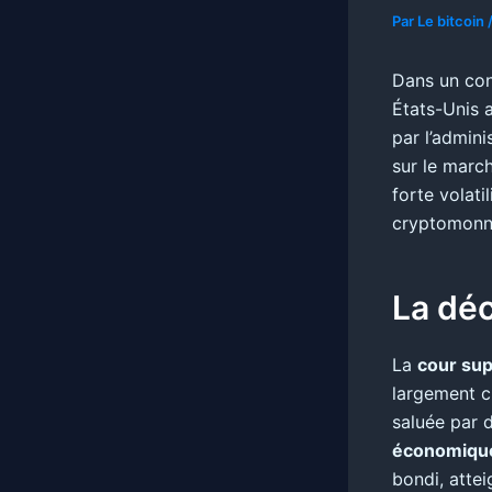
Par
Le bitcoin
Dans un con
États-Unis a
par l’admin
sur le marc
forte volati
cryptomonn
La déc
La
cour su
largement c
saluée par 
économiqu
bondi, atte