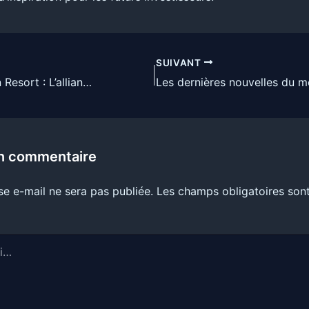
SUIVANT
Tokenisation d’un Resort : L’alliance entre World Liberty et BlackRock via Securitize
un commentaire
se e-mail ne sera pas publiée.
Les champs obligatoires sont