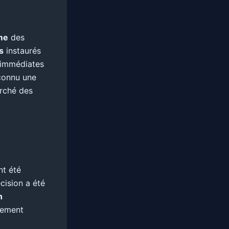
me
des
s
instaurés
s immédiates
 connu une
arché des
nt été
cision a été
n
alement