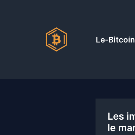
Aller
au
contenu
Le-Bitcoin
Les i
le ma