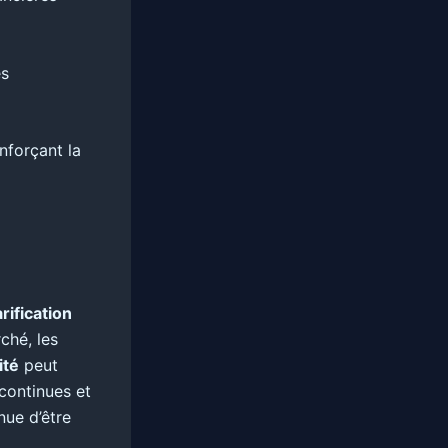
es
nforçant la
arification
ché, les
ité
peut
continues et
nue d’être