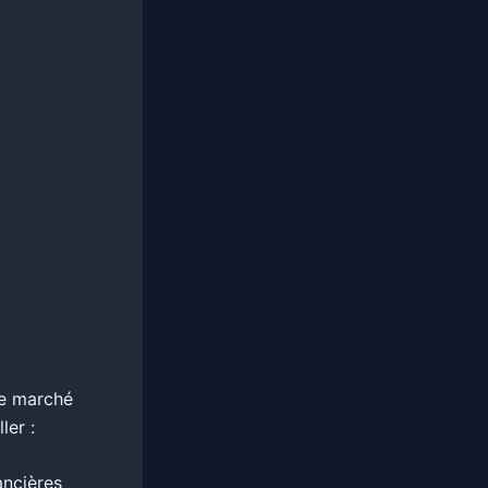
le marché
ler :
ancières