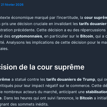
/
21 février 2026
texte économique marqué par l’incertitude, la
cour suprê
 pris une décision cruciale en invalidant les
tarifs douanier
istration précédente. Cette décision a eu des répercussion
hé des
cryptomonnaies
, en particulier sur le
Bitcoin
, qui a
lité. Analysons les implications de cette décision pour le m
aies.
ision de la cour suprême
prême
a statué contre les
tarifs douaniers de Trump
, qui o
ritiqués pour leur impact négatif sur le commerce. Cette dé
de nombreux acteurs du marché, anticipant une
stabilisatio
e
. Dans les heures qui ont suivi l’annonce, le
Bitcoin
a initi
ignant des sommets inédits.