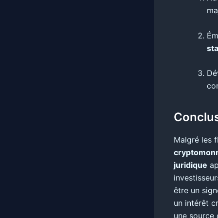
ma
Éme
st
Dé
con
Conclus
Malgré les 
cryptomon
juridique
ap
investisseu
être un sig
un intérêt 
une source d