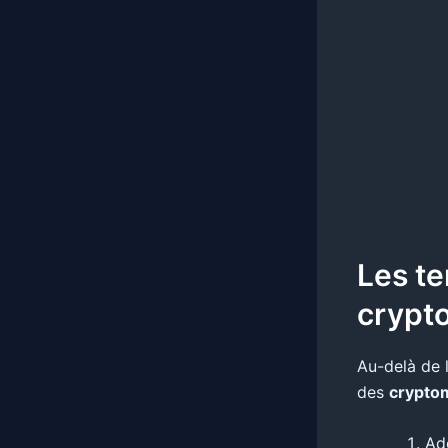
Les t
crypt
Au-delà de l
des
crypto
Ad